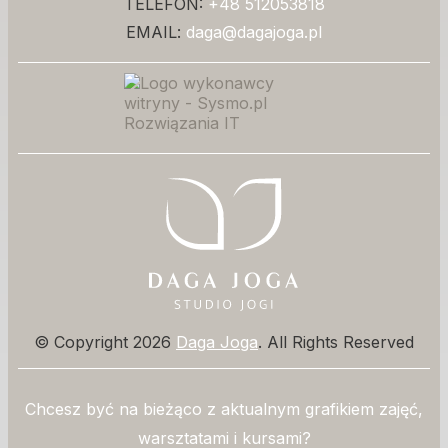
TELEFON:
+48 512053818
EMAIL:
daga@dagajoga.pl
© Copyright 2026
Daga Joga
. All Rights Reserved
Chcesz być na bieżąco z aktualnym grafikiem zajęć,
warsztatami i kursami?