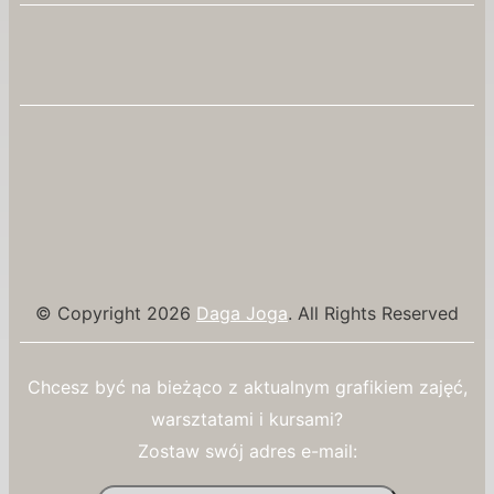
© Copyright 2026
Daga Joga
. All Rights Reserved
Chcesz być na bieżąco z aktualnym grafikiem zajęć,
warsztatami i kursami?
Zostaw swój adres e-mail: