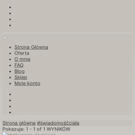
Strona Główna
Oferta
O mnie
FAQ
Blog
Sklep
Moje konto
Strona główna
#świadomośćciała
Pokazuje: 1 - 1 of 1 WYNIKÓW