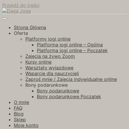
Przejdź do treści
Studio Jogi
Daga Joga
Strona Główna
Oferta
Platformy jogi online
Platforma jogi online – Ogólna
Platforma jogi online – Początek
Zajęcia na żywo Zoom
Kursy online
Warsztaty wyjazdowe
Wsparcie dla nauczycieli
Zaproś mnie / Zajęcia indywidualne online
Bony podarunkowe
Bony podarunkowe
Bony podarunkowe Początek
O mnie
FAQ
Blog
Sklep
Moje konto