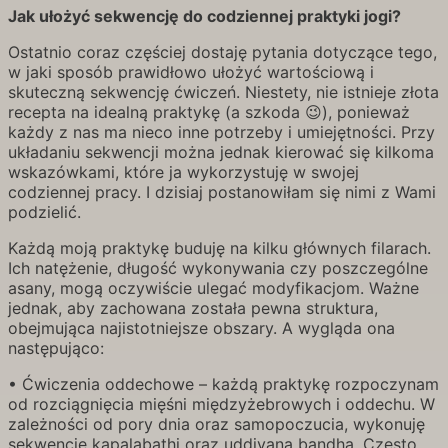
Jak ułożyć sekwencję do codziennej praktyki jogi?
Ostatnio coraz częściej dostaję pytania dotyczące tego,
w jaki sposób prawidłowo ułożyć wartościową i
skuteczną sekwencję ćwiczeń. Niestety, nie istnieje złota
recepta na idealną praktykę (a szkoda 😉), ponieważ
każdy z nas ma nieco inne potrzeby i umiejętności. Przy
układaniu sekwencji można jednak kierować się kilkoma
wskazówkami, które ja wykorzystuję w swojej
codziennej pracy. I dzisiaj postanowiłam się nimi z Wami
podzielić.
Każdą moją praktykę buduję na kilku głównych filarach.
Ich natężenie, długość wykonywania czy poszczególne
asany, mogą oczywiście ulegać modyfikacjom. Ważne
jednak, aby zachowana została pewna struktura,
obejmująca najistotniejsze obszary. A wygląda ona
następująco:
• Ćwiczenia oddechowe – każdą praktykę rozpoczynam
od rozciągnięcia mięśni międzyżebrowych i oddechu. W
zależności od pory dnia oraz samopoczucia, wykonuję
sekwencję kapalabathi oraz uddiyana bandha. Często