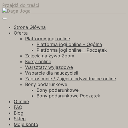
Przejdź do treści
Studio Jogi
Daga Joga
Strona Główna
Oferta
Platformy jogi online
Platforma jogi online – Ogólna
Platforma jogi online – Początek
Zajęcia na żywo Zoom
Kursy online
Warsztaty wyjazdowe
Wsparcie dla nauczycieli
Zaproś mnie / Zajęcia indywidualne online
Bony podarunkowe
Bony podarunkowe
Bony podarunkowe Początek
O mnie
FAQ
Blog
Sklep
Moje konto