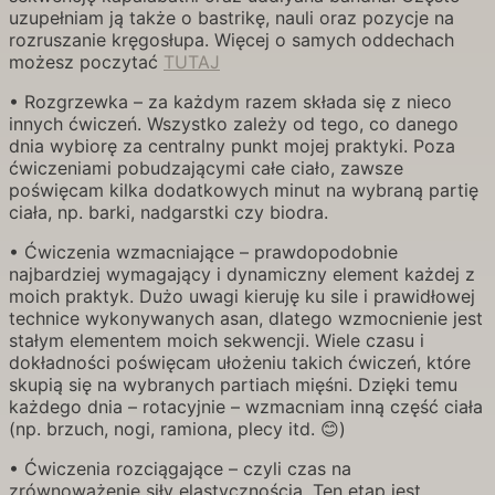
uzupełniam ją także o bastrikę, nauli oraz pozycje na
rozruszanie kręgosłupa. Więcej o samych oddechach
możesz poczytać
TUTAJ
• Rozgrzewka – za każdym razem składa się z nieco
innych ćwiczeń. Wszystko zależy od tego, co danego
dnia wybiorę za centralny punkt mojej praktyki. Poza
ćwiczeniami pobudzającymi całe ciało, zawsze
poświęcam kilka dodatkowych minut na wybraną partię
ciała, np. barki, nadgarstki czy biodra.
• Ćwiczenia wzmacniające – prawdopodobnie
najbardziej wymagający i dynamiczny element każdej z
moich praktyk. Dużo uwagi kieruję ku sile i prawidłowej
technice wykonywanych asan, dlatego wzmocnienie jest
stałym elementem moich sekwencji. Wiele czasu i
dokładności poświęcam ułożeniu takich ćwiczeń, które
skupią się na wybranych partiach mięśni. Dzięki temu
każdego dnia – rotacyjnie – wzmacniam inną część ciała
(np. brzuch, nogi, ramiona, plecy itd. 😊)
• Ćwiczenia rozciągające – czyli czas na
zrównoważenie siły elastycznością. Ten etap jest