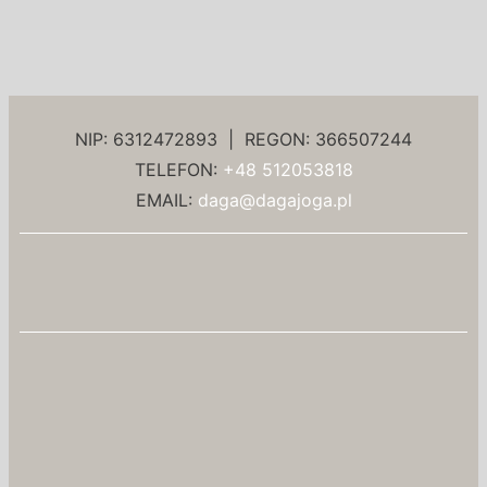
NIP: 6312472893 | REGON: 366507244
TELEFON:
+48 512053818
EMAIL:
daga@dagajoga.pl